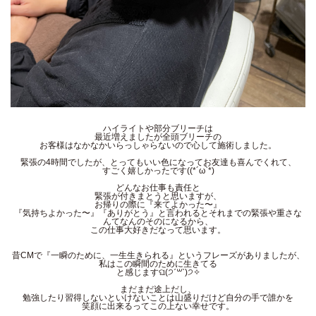
ハイライトや部分ブリーチは
最近増えましたが全頭ブリーチの
お客様はなかなかいらっしゃらないので心して施術しました。
緊張の4時間でしたが、とってもいい色になってお友達も喜んでくれて、
すごく嬉しかったです((*´ω`*)
どんなお仕事も責任と
緊張が付きまとうと思いますが、
お帰りの際に『来てよかった〜』
『気持ちよかった〜』『ありがとう』と言われるとそれまでの緊張や重さな
んてなんのそのになるから、
この仕事大好きだなって思います。
昔CMで『一瞬のために、一生生きられる』というフレーズがありましたが、
私はこの瞬間のために生きてる
と感じますଘ(੭ˊ꒳​ˋ)੭✧
まだまだ途上だし、
勉強したり習得しないといけないことは山盛りだけど自分の手で誰かを
笑顔に出来るってこの上ない幸せです。