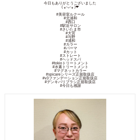
今日もありがとうございました
( ⁎ᵕᴗᵕ⁎ )❤︎
#美容室ルクール
#北浦和
#西口
#駅近サロン
#さいたま市
#大宮
#与野
#浦和
#カラー
#パーマ
#カット
#ストレート
#ヘッドスパ
#tokioトリートメント
#水素トリートメント
#マグネットカラー
#spicareシリーズ正規取扱店
#v3ファンデーション正規取扱店
#デンキバリブラシ正規取扱店
#今日も感謝